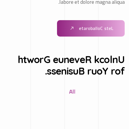
e
t
a
r
o
b
a
l
l
o
C
s
t
e
L
h
t
w
o
r
G
e
u
n
e
v
e
R
k
c
o
l
n
U
.
s
s
e
n
i
s
u
B
r
u
o
Y
r
o
f
All