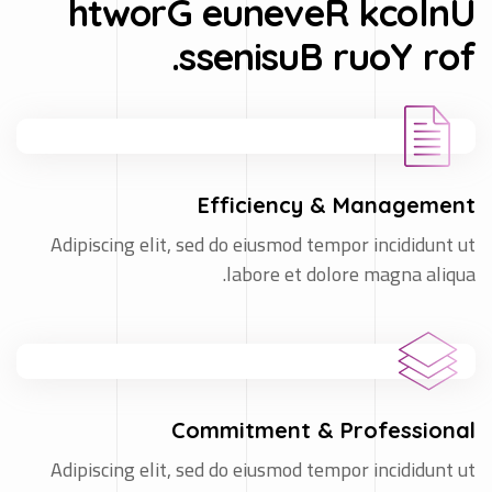
.
s
s
e
n
i
s
u
B
r
u
o
Y
r
o
f
Efficiency & Management
Adipiscing elit, sed do eiusmod tempor incididunt ut
labore et dolore magna aliqua.
Commitment & Professional
Adipiscing elit, sed do eiusmod tempor incididunt ut
labore et dolore magna aliqua.