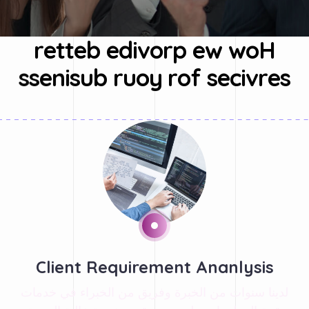
r
e
t
t
e
b
e
d
i
v
o
r
p
e
w
w
o
H
s
s
e
n
i
s
u
b
r
u
o
y
r
o
f
s
e
c
i
v
r
e
s
Client Requirement Ananlysis
لدينا سنوات من الخبرة وفريق من الخبراء في خدمات
تقنية المعلومات ملتزمون بتقديم خدمة عالية الجودة.