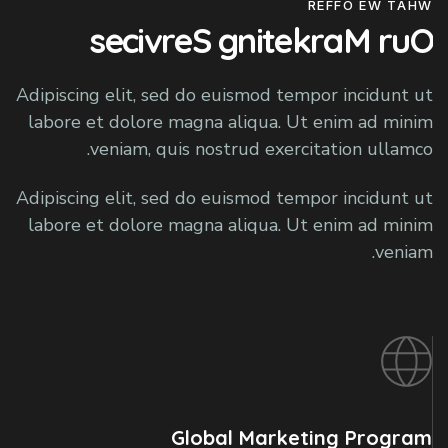
s
e
c
i
v
r
e
S
g
n
i
t
e
k
r
a
M
r
u
O
Adipiscing elit, sed do euismod tempor incidunt ut
labore et dolore magna aliqua. Ut enim ad minim
veniam, quis nostrud exercitation ullamco.
Adipiscing elit, sed do euismod tempor incidunt ut
labore et dolore magna aliqua. Ut enim ad minim
veniam.
Global Marketing Program