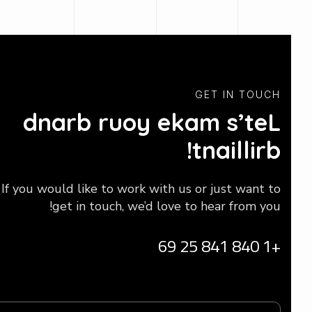
GET IN TOUCH
d
n
a
r
b
r
u
o
y
e
k
a
m
s
’
t
e
L
!
t
n
a
i
l
l
i
r
b
If you would like to work with us or just want to
get in touch, we’d love to hear from you!
+1 840 841 25 69