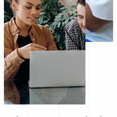
h
t
w
o
r
G
e
u
n
e
v
e
R
k
c
o
l
n
U