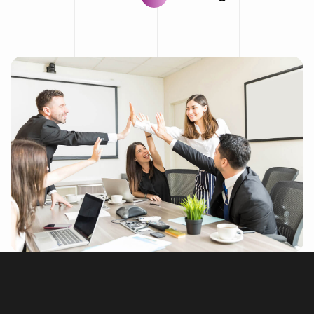
R
E
F
F
O
E
W
T
A
H
W