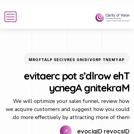
M
R
O
F
T
A
L
P
S
E
C
I
V
R
E
S
G
N
I
D
I
V
O
R
P
T
N
E
M
Y
A
P
e
v
i
t
a
e
r
c
p
o
t
s
’
d
l
r
o
w
e
h
T
y
c
n
e
g
A
g
n
i
t
e
k
r
a
M
We will optimize your sales funnel, review how
we acquire customers and suggest how you could
do more effectively by attracting more of them.
e
v
o
c
i
g
i
D
r
e
v
o
c
s
i
D